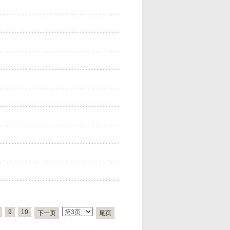
9
10
下一页
尾页