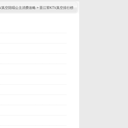
TV真空陪唱公主消费攻略
>
晋江荤KTV真空排行榜