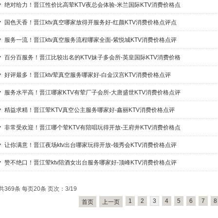
绝对给力！晋江性价比高荤KTV夜总会体验-米兰国际KTV消费价格点
国色天香！晋江ktv真空哪家放得开服务好-红颜KTV消费价格点评点
服务一流！晋江ktv真空服务流程哪家全面-紫悦城KTV消费价格点评
百分百服务！晋江比较出名的KTV妹子多会所-英皇国际KTV消费价格
好评最多！晋江ktv荤真空服务哪家好-白金汉宫KTV消费价格点评
服务水平高！晋江哪家KTV有荤厂子会所-大唐盛世KTV消费价格点评
精益求精！晋江荤KTV真空公主服务哪家好-鑫丽KTV消费价格点评
非常受欢迎！晋江哪个荤KTV有陪唱玩得开放-王府井KTV消费价格点
让你满意！晋江夜场ktv出台哪家玩得开放-领秀会KTV消费价格点评
赞不绝口！晋江荤ktv陪酒女出台服务哪家好-顶峰KTV消费价格点评
共369条 每页20条 页次：3/19
1
2
3
4
5
6
7
8
首页
上一页