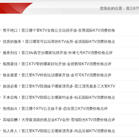
您现在的位置：
晋江K
赞不绝口！晋江哪个荤KTV女模公主玩得开放-至尊国际KTV消费价格
优质的服务！晋江哪里可以玩荤的KTV会所-金浪国际KTV消费价格点
服务到位！晋江ktv真空台哪家玩得开放-外滩七号KTV消费价格点评
氛围最佳！晋江KTV荤的哪家好玩开放-金碧辉煌KTV消费价格点评
狼友最爱！晋江荤KTV特色玩法哪家开放-金可可KTV消费价格点评
旅游必看！晋江荤KTV陪酒妹子哪家漂亮多-晋江漂亮最多三大荤KTV
不来后悔！晋江荤KTV陪唱公主哪家约会多-钻石国际KTV消费价格点
热情如火！晋江哪个KTV公主妹子多-恋在晋江KTV消费价格点评
高端应酬！大理最顶级的夜总会KTV会所-雪域阳光KTV消费价格点评
知人疼人！晋江荤KTV陪唱公主哪家漂亮多-尚品乐都KTV消费价格点