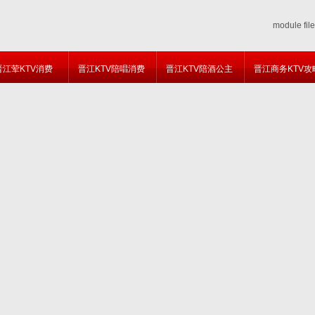
module fil
晋江荤KTV消费
晋江KTV陪唱消费
晋江KTV陪酒公主
晋江商务KTV攻