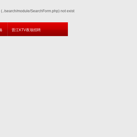
e (../search/module/SearchForm.php) not exist
略
晋江KTV夜场招聘