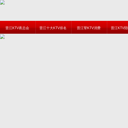
晋江KTV夜总会
晋江十大KTV排名
晋江荤KTV消费
晋江KTV