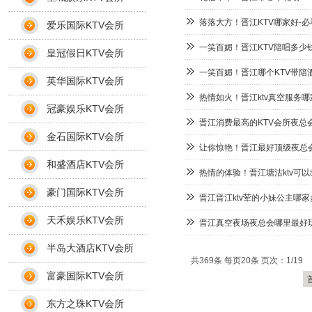
落落大方！晋江KTV哪家好-必
爱乐国际KTV会所
一笑百媚！晋江KTV陪唱多少钱
皇冠假日KTV会所
一笑百媚！晋江哪个KTV带陪酒
英华国际KTV会所
热情如火！晋江ktv真空服务哪
冠豪娱乐KTV会所
晋江消费最高的KTV会所夜总
金石国际KTV会所
让你惊艳！晋江最好顶级夜总会
和盛酒店KTV会所
热情的体验！晋江塘沽ktv可以
豪门国际KTV会所
晋江晋江ktv荤的小妹公主哪家
天禾娱乐KTV会所
晋江真空夜场夜总会哪里最好玩
半岛大酒店KTV会所
共369条 每页20条 页次：1/19
富豪国际KTV会所
东方之珠KTV会所