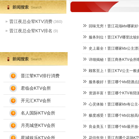
晋江夜总会荤KTV消费
(360)
回味无穷！晋江花场ktv哪家好
晋江夜总会荤KTV排名
(9)
服务到位！晋江KTV哪里比较好
史上最全！晋江哪家ktv公主漂
详细揭秘！晋江商务KTV会所哪
顾客至上！晋江KTV公主一般多
晋江荤KTV排行消费
服务极好！晋江哪个ktv陪酒点
君临会KTV会所
资源丰富！晋江哪个KTV有陪酒
开元汇KTV会所
心灵体验！晋江哪家ktv有公主
名人国际KTV会所
极度感受！晋江哪个ktv比较高
月亮城堡KTV会所
良金美玉！晋江哪个ktv最开放
星城娱乐KTV会所
花信年华！晋江市哪个花场KTV