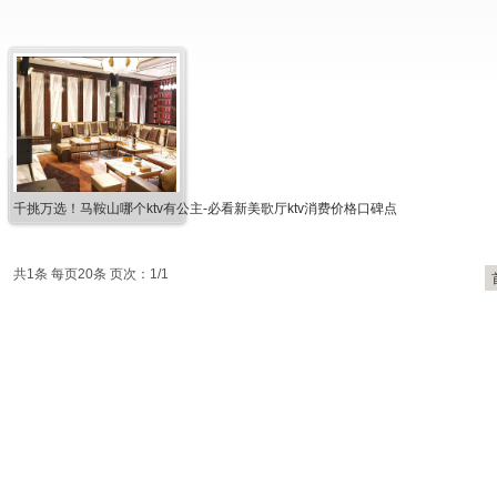
千挑万选！马鞍山哪个ktv有公主-必看新美歌厅ktv消费价格口碑点
共1条 每页20条 页次：1/1