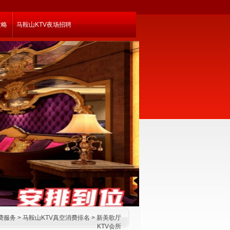
攻略
马鞍山KTV夜场招聘
费服务
>
马鞍山KTV真空消费排名
>
新美歌厅
KTV会所