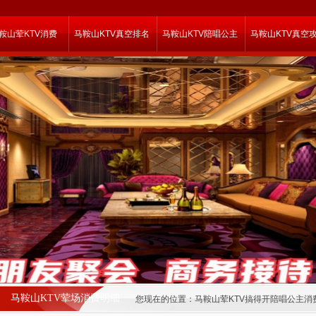
鞍山荤KTV消费
马鞍山KTV真空排名
马鞍山KTV陪唱公主
马鞍山KTV真空
马鞍山KTV荤场消费明细
您现在的位置：
马鞍山荤KTV搞得开陪唱公主消