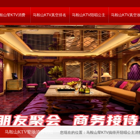
鞍山荤KTV消费
马鞍山KTV真空排名
马鞍山KTV陪唱公主
马鞍山KTV真空
马鞍山KTV荤场消费明细
您现在的位置：
马鞍山荤KTV搞得开陪唱公主消