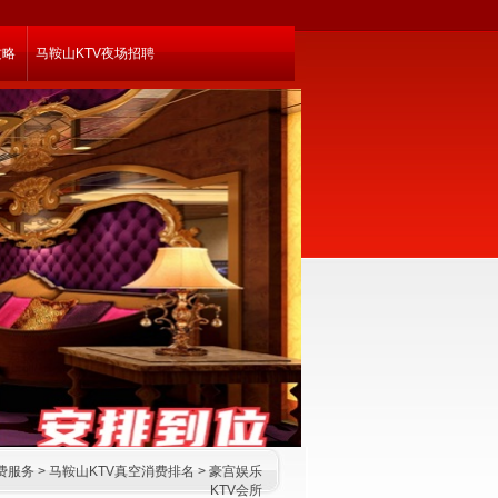
攻略
马鞍山KTV夜场招聘
费服务
>
马鞍山KTV真空消费排名
>
豪宫娱乐
KTV会所