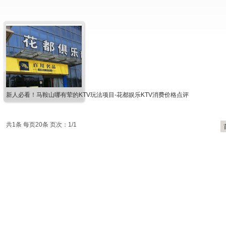
新人必看！马鞍山哪有荤的KTV玩法项目-花都娱乐KTV消费价格点评
共1条 每页20条 页次：1/1