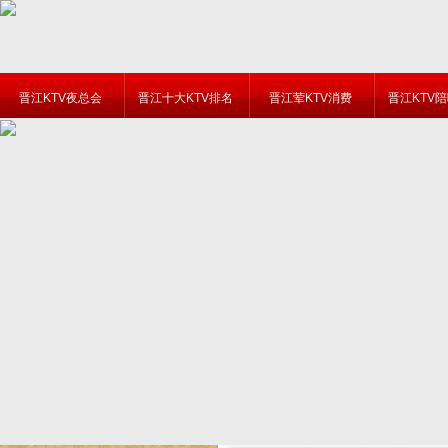
晋江KTV夜总会
晋江十大KTV排名
晋江荤KTV消费
晋江KTV